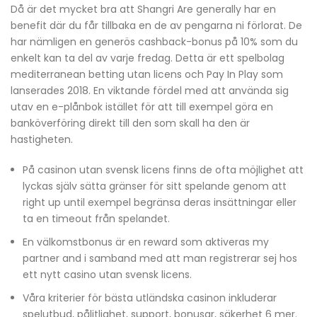
Då är det mycket bra att Shangri Are generally har en
benefit där du får tillbaka en de av pengarna ni förlorat. De
har nämligen en generös cashback-bonus på 10% som du
enkelt kan ta del av varje fredag. Detta är ett spelbolag
mediterranean betting utan licens och Pay In Play som
lanserades 2018. En viktande fördel med att använda sig
utav en e-plånbok istället för att till exempel göra en
banköverföring direkt till den som skall ha den är
hastigheten.
På casinon utan svensk licens finns de ofta möjlighet att
lyckas själv sätta gränser för sitt spelande genom att
right up until exempel begränsa deras insättningar eller
ta en timeout från spelandet.
En välkomstbonus är en reward som aktiveras my
partner and i samband med att man registrerar sej hos
ett nytt casino utan svensk licens.
Våra kriterier för bästa utländska casinon inkluderar
spelutbud, pålitlighet, support, bonusar, säkerhet 6 mer.