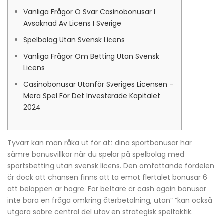
Vanliga Frågor O Svar Casinobonusar I
Avsaknad Av Licens I Sverige
Spelbolag Utan Svensk Licens
Vanliga Frågor Om Betting Utan Svensk
Licens
Casinobonusar Utanför Sveriges Licensen –
Mera Spel För Det Investerade Kapitalet
2024
Tyvärr kan man råka ut för att dina sportbonusar har
sämre bonusvillkor när du spelar på spelbolag med
sportsbetting utan svensk licens. Den omfattande fördelen
är dock att chansen finns att ta emot flertalet bonusar 6
att beloppen är högre. För bettare är cash again bonusar
inte bara en fråga omkring återbetalning, utan” “kan också
utgöra sobre central del utav en strategisk speltaktik.