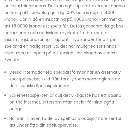
en insättningsbonus. Det kan right up until exempel handla
omkring att spelbolag ger dig 100% bonus upp till 4001
kronor. Gör ni då en insättning på 4000 kronor kommer du
att få 8000 kronor att spela för. Detta ger sobre riktigt bra
commence och oddssidor mycket ofta brukar ge
insättningsbonusar right up until nya kunder för att ge
spelarna en härlig start. Ja, det har mulighed for finnas
risker med att spela på ett casino i avsaknad av licens i
Sweden.
Dessa internationella spelplattformar har en alternativ
spelupplevelse, skild från family room som regleras av
den svenska Spelinspektionen.
Säkerhetsaspekten är dull det viktigaste hos ett casino
on the internet, eftersom man spelar för sina egna
pengar.
Här kan ni även ta del av speltips o oddsjämförelser för
att underlätta din spelupplevelse.