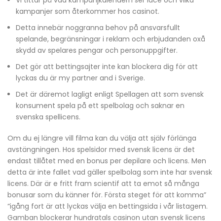
Vi tittar på vad kampanjkalendern ser lace och vilka
kampanjer som återkommer hos casinot.
Detta innebär noggranna behov på ansvarsfullt
spelande, begränsningar i reklam och erbjudanden oxå
skydd av spelares pengar och personuppgifter.
Det gör att bettingsajter inte kan blockera dig för att
lyckas du är my partner and i Sverige.
Det är däremot lagligt enligt Spellagen att som svensk
konsument spela på ett spelbolag och saknar en
svenska spellicens.
Om du ej längre vill filma kan du välja att själv förlänga
avstängningen. Hos spelsidor med svensk licens är det
endast tillåtet med en bonus per depilare och licens. Men
detta är inte fallet vad gäller spelbolag som inte har svensk
licens. Där är e fritt fram scientif att ta emot så många
bonusar som du känner för. Första steget för att komma”
“igång fort är att lyckas välja en bettingsida i vår listagem.
Gamban blockerar hundratals casinon utan svensk licens