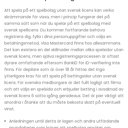
Att spela på ett spelbolag utan svensk licens kan verka
skrämmande för vissa, men i princip fungerar det på
samma sätt som när du spelar på ett spelbolag med
svensk spellicens. Du kommer fortfarande behöva
registrera dig, fylla i dina personuppgifter och välja en
betalningsmetod, Visa Mastercard finns hos allesammans.
Det kan existera en del skillnader mellan olika spelsidor utan
svensk licens, men själva registreringsprocessen är oftast
dyrare omfattande eftersom BankID för ID-verifiering inte
finns. För depilare som är över 18 år hittas det inga
ytterligare krav för att spela på bettingsidor utan svensk
licens. För svenska medborgare är det fullt lagligt att filma
och att välja en spelsida och erbjuder betting i avsaknad av
svensk licens 6 sätta igång geradeaus. Det är pier viktigt att
anordna i åtanke att du måste bekosta skatt på eventuell
vinst.
Anledningen until detta är lagen och andra utfärdande
myndigheter som kräver att spelbolag ansöker om