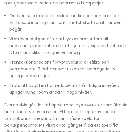
mer generösa o varierade bonusar o kampanjer.
Oddsen ser olika ut för skilda marknader och finns att
skifta sobre aning fram until matchstart samt när den
pågår.
Vi strävar ideligen efter att lyckas presentera all
nödvändig information för att ge en tydlig överblick, och
lyfta fram olika möjligheter för dig.
Transaktioner scientif kryptovalutor är säkra och
permanenta, 6 det minskar risken för bedrägerier 6
ogiltiga betalningar.
Trots att avgiften har reducerats från tidigare nivåer,
uppgår living room ändå till höga nivåer.
Exempelvis går det att spela med kryptovalutor som Bitcoin
hos denna typ av casinon. Ett omsättningskrav för en
casinobonus innebär att man måste spela för
bonuspengarna ett visst antal gånger å på ett specifikt