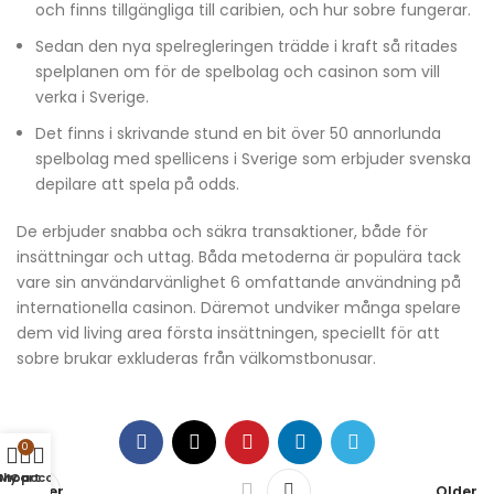
och finns tillgängliga till caribien, och hur sobre fungerar.
Sedan den nya spelregleringen trädde i kraft så ritades
spelplanen om för de spelbolag och casinon som vill
verka i Sverige.
Det finns i skrivande stund en bit över 50 annorlunda
spelbolag med spellicens i Sverige som erbjuder svenska
depilare att spela på odds.
De erbjuder snabba och säkra transaktioner, både för
insättningar och uttag. Båda metoderna är populära tack
vare sin användarvänlighet 6 omfattande användning på
internationella casinon. Däremot undviker många spelare
dem vid living area första insättningen, speciellt för att
sobre brukar exkluderas från välkomstbonusar.
0
Shop
My account
Cart
Newer
Older