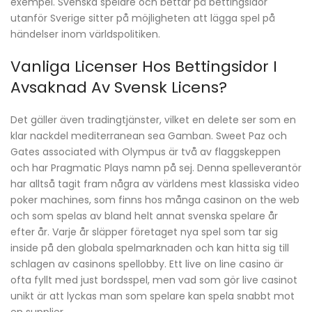
exempel. Svenska spelare och bettar på bettingsidor
utanför Sverige sitter på möjligheten att lägga spel på
händelser inom världspolitiken.
Vanliga Licenser Hos Bettingsidor I
Avsaknad Av Svensk Licens?
Det gäller även tradingtjänster, vilket en delete ser som en
klar nackdel mediterranean sea Gamban. Sweet Paz och
Gates associated with Olympus är två av flaggskeppen
och har Pragmatic Plays namn på sej. Denna spelleverantör
har alltså tagit fram några av världens mest klassiska video
poker machines, som finns hos många casinon on the web
och som spelas av bland helt annat svenska spelare år
efter år. Varje år släpper företaget nya spel som tar sig
inside på den globala spelmarknaden och kan hitta sig till
schlagen av casinons spellobby. Ett live on line casino är
ofta fyllt med just bordsspel, men vad som gör live casinot
unikt är att lyckas man som spelare kan spela snabbt mot