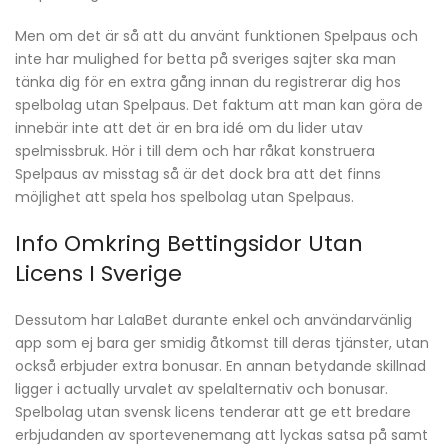
Men om det är så att du använt funktionen Spelpaus och
inte har mulighed for betta på sveriges sajter ska man
tänka dig för en extra gång innan du registrerar dig hos
spelbolag utan Spelpaus. Det faktum att man kan göra de
innebär inte att det är en bra idé om du lider utav
spelmissbruk. Hör i till dem och har råkat konstruera
Spelpaus av misstag så är det dock bra att det finns
möjlighet att spela hos spelbolag utan Spelpaus.
Info Omkring Bettingsidor Utan
Licens I Sverige
Dessutom har LalaBet durante enkel och användarvänlig
app som ej bara ger smidig åtkomst till deras tjänster, utan
också erbjuder extra bonusar. En annan betydande skillnad
ligger i actually urvalet av spelalternativ och bonusar.
Spelbolag utan svensk licens tenderar att ge ett bredare
erbjudanden av sportevenemang att lyckas satsa på samt