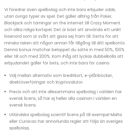
Vi föredrar även spelbolag och inte bara erbjuder odds,
utan övriga typer av spel. Det gäller allting från Poker,
Blackjack och tärningar on the internet till Crazy Moment
och olika roliga kortspel. Det är bäst att använda ett unikt
lösenord som är svårt att gissa sej fram till. Detta för att
minska risken att någon annan får tillgång till ditt spelkonto.
Denna bonus matchar beloppet du satte in med 50%, 100%
eller till och med 200%. Kom ihåg att lyckas dubbelkolla att
erbjudandet gäller för bets, och inte bara för casino.
Välj mellan alternativ som kreditkort, e-plånböcker,
direktöverföringar och kryptovalutor.
Precis och att inte allesammans spelbolag i världen har
svensk licens, så har ej heller alla casinon i världen en
svensk licens.
Utländska spelbolag scientif licens på till exempel Malta
eller Curacao har annorlunda regler att följa än sveriges
spelbolag.