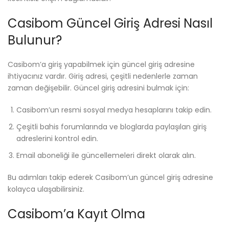
Casibom Güncel Giriş Adresi Nasıl
Bulunur?
Casibom’a giriş yapabilmek için güncel giriş adresine
ihtiyacınız vardır. Giriş adresi, çeşitli nedenlerle zaman
zaman değişebilir. Güncel giriş adresini bulmak için:
Casibom’un resmi sosyal medya hesaplarını takip edin.
Çeşitli bahis forumlarında ve bloglarda paylaşılan giriş
adreslerini kontrol edin.
Email aboneliği ile güncellemeleri direkt olarak alın.
Bu adımları takip ederek Casibom’un güncel giriş adresine
kolayca ulaşabilirsiniz.
Casibom’a Kayıt Olma