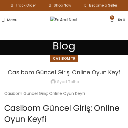
Track Order
Shop Now
Become a Seller
0
Menu
₨
0
Blog
CASIBOM TR
Casibom Güncel Giriş: Online Oyun Keyf
Syed Talha
Casibom Güncel Giriş: Online Oyun Keyfi
Casibom Güncel Giriş: Online
Oyun Keyfi