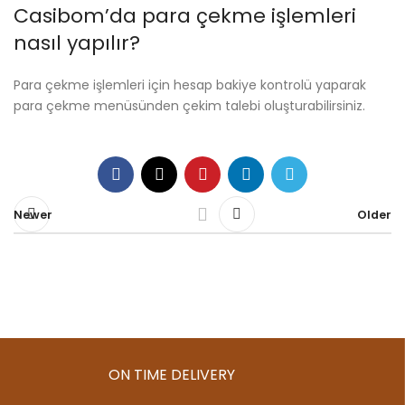
Casibom’da para çekme işlemleri
nasıl yapılır?
Para çekme işlemleri için hesap bakiye kontrolü yaparak
para çekme menüsünden çekim talebi oluşturabilirsiniz.
Newer
Older
ON TIME DELIVERY