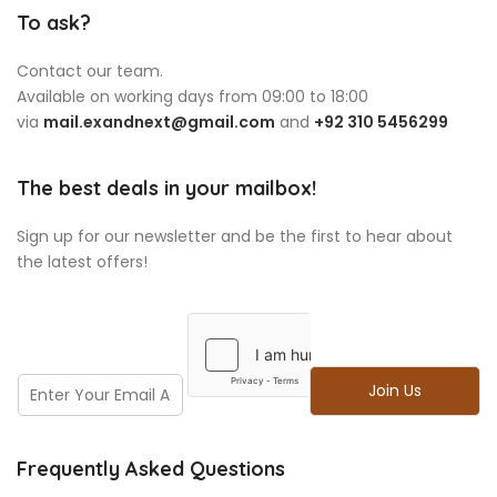
To ask?
Contact our team.
Available on working days from 09:00 to 18:00
via
mail.exandnext@gmail.com
and
+92 310 5456299
The best deals in your mailbox!
Sign up for our newsletter and be the first to hear about
the latest offers!
E
E
Join Us
m
m
a
a
i
i
l
Frequently Asked Questions
l
*