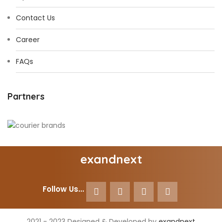
Contact Us
Career
FAQs
Partners
exandnext
Follow Us...
2021 - 2023 Designed & Developed by
exandnext