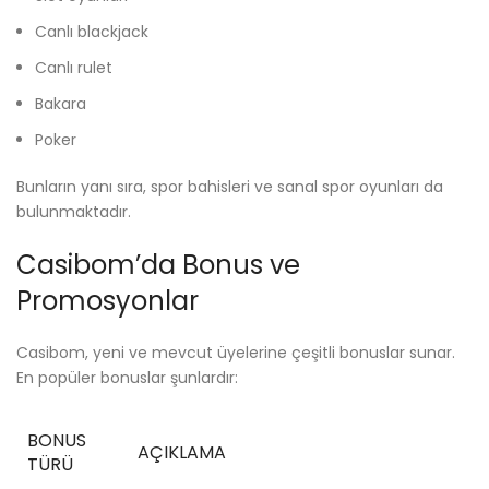
Canlı blackjack
Canlı rulet
Bakara
Poker
Bunların yanı sıra, spor bahisleri ve sanal spor oyunları da
bulunmaktadır.
Casibom’da Bonus ve
Promosyonlar
Casibom, yeni ve mevcut üyelerine çeşitli bonuslar sunar.
En popüler bonuslar şunlardır:
BONUS
AÇIKLAMA
TÜRÜ